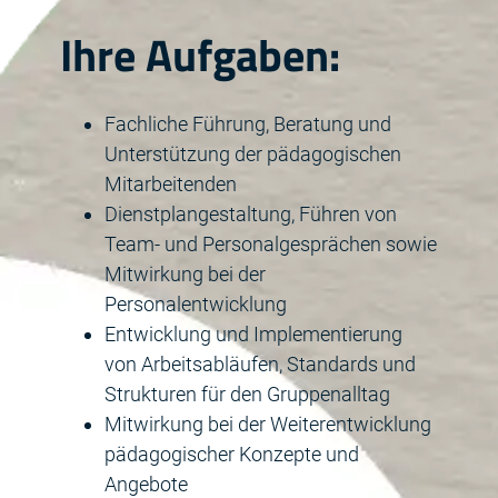
Ihre Aufgaben:
Fachliche Führung, Beratung und
Unterstützung der pädagogischen
Mitarbeitenden
Dienstplangestaltung, Führen von
Team- und Personalgesprächen sowie
Mitwirkung bei der
Personalentwicklung
Entwicklung und Implementierung
von Arbeitsabläufen, Standards und
Strukturen für den Gruppenalltag
Mitwirkung bei der Weiterentwicklung
pädagogischer Konzepte und
Angebote